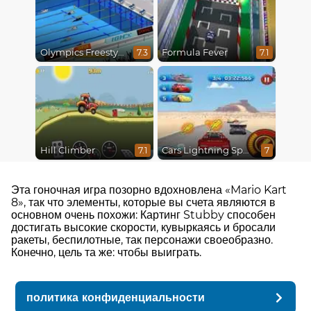
Olympics Freestyle
Formula Fever
7.3
7.1
Hill Climber
Cars Lightning Speed
7.1
7
Эта гоночная игра позорно вдохновлена ​​«Mario Kart
8», так что элементы, которые вы счета являются в
основном очень похожи: Картинг Stubby способен
достигать высокие скорости, кувыркаясь и бросали
ракеты, беспилотные, так персонажи своеобразно.
Конечно, цель та же: чтобы выиграть.
политика конфиденциальности