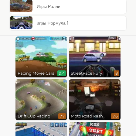
Игры Ралли
игры Формула 1
Racing Movie Cars
StreetRace Fury
9.4
8
Drift Cup Racing
Moto Road Rash 3D
7.7
7.6