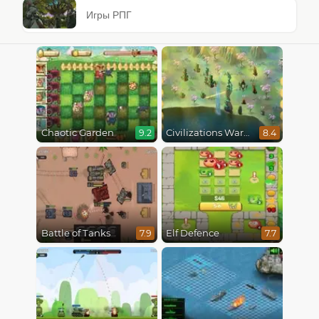
Игры РПГ
Chaotic Garden
Civilizations Wars Master Edition
9.2
8.4
Battle of Tanks
Elf Defence
7.9
7.7