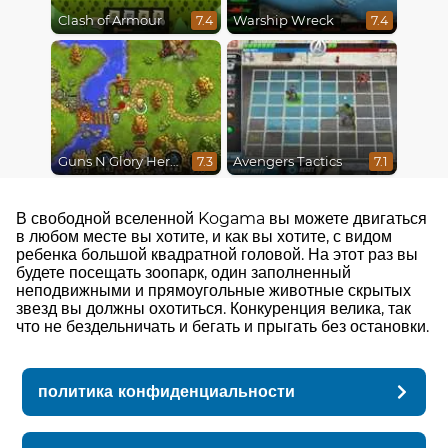
Clash of Armour
Warship Wreck
7.4
7.4
Guns N Glory Heroes
Avengers Tactics
7.3
7.1
В свободной вселенной Kogama вы можете двигаться
в любом месте вы хотите, и как вы хотите, с видом
ребенка большой квадратной головой. На этот раз вы
будете посещать зоопарк, один заполненный
неподвижными и прямоугольные животные скрытых
звезд вы должны охотиться. Конкуренция велика, так
что не бездельничать и бегать и прыгать без остановки.
политика конфиденциальности