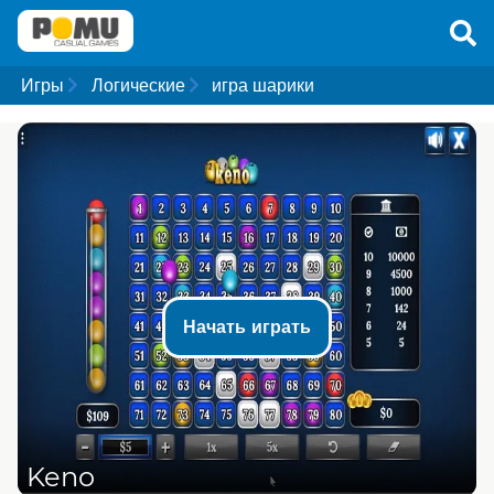
Игры
Логические
игра шарики
Начать играть
Keno