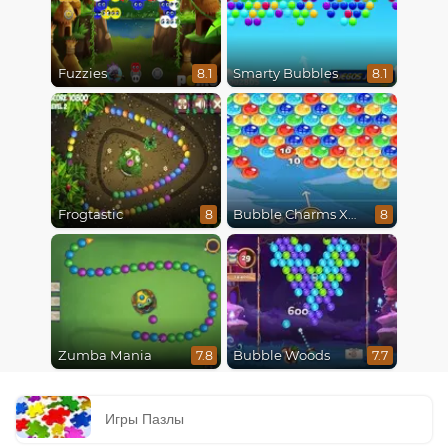
Fuzzies
Smarty Bubbles
8.1
8.1
Frogtastic
Bubble Charms Xmas
8
8
Zumba Mania
Bubble Woods
7.8
7.7
Игры Пазлы