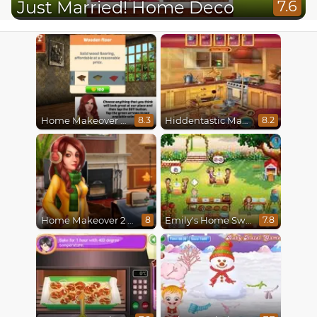
Just Married! Home Deco
7.6
Home Makeover Hidden Object
Hiddentastic Mansion
8.3
8.2
Home Makeover 2 Hidden Object
Emily's Home Sweet Home
8
7.8