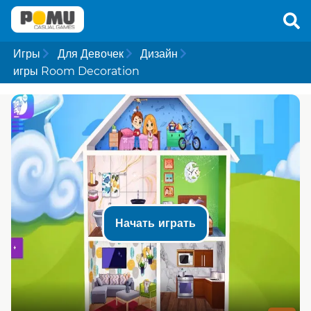
Игры
Для Девочек
Дизайн
игры Room Decoration
Начать играть