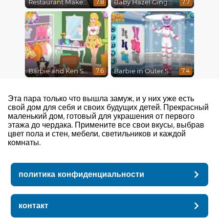
Restaurant Makeover
Baby Hazel Gingerbread House
7.8
7.7
Barbie and Ken Spring City Break
Barbie in Outer Space
7.6
7.4
Эта пара только что вышла замуж, и у них уже есть
свой дом для себя и своих будущих детей. Прекрасный
маленький дом, готовый для украшения от первого
этажа до чердака. Примените все свои вкусы, выбрав
цвет пола и стен, мебели, светильников и каждой
комнаты.
политика конфиденциальности
контакт