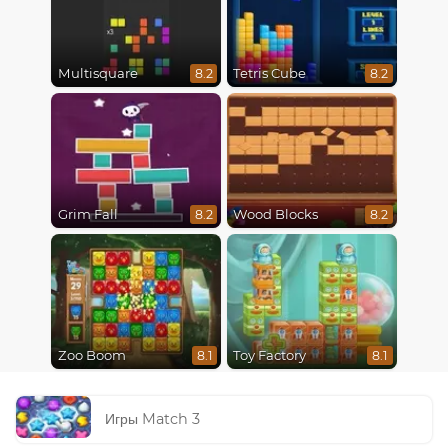
Multisquare
Tetris Cube
8.2
8.2
Grim Fall
Wood Blocks
8.2
8.2
Zoo Boom
Toy Factory
8.1
8.1
Игры Match 3