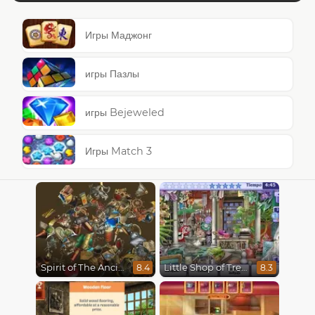
Игры Маджонг
игры Пазлы
игры Bejeweled
Игры Match 3
Spirit of The Ancient Forest
Little Shop of Treasures
8.4
8.3