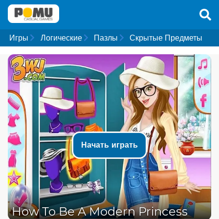
Игры
Логические
Пазлы
Скрытые Предметы
Начать играть
How To Be A Modern Princess