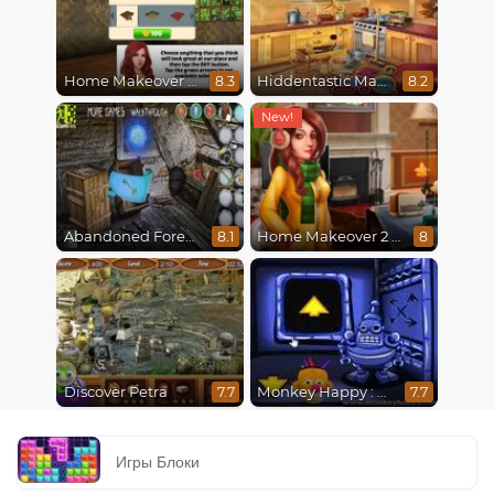
Home Makeover Hidden Object
Hiddentastic Mansion
8.3
8.2
Abandoned Forest House
Home Makeover 2 Hidden Object
8.1
8
Discover Petra
Monkey Happy : Stage 0112
7.7
7.7
Игры Блоки