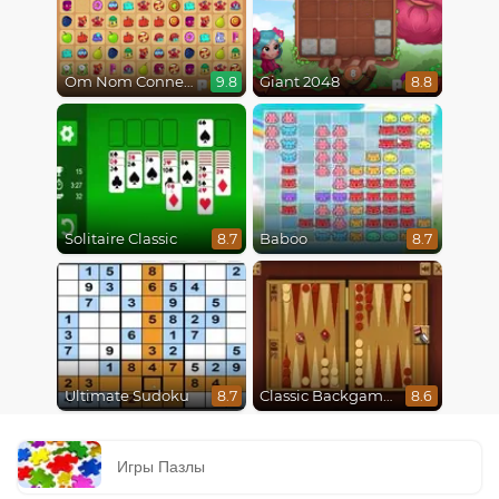
Om Nom Connect Classic
Giant 2048
9.8
8.8
Solitaire Classic
Baboo
8.7
8.7
Ultimate Sudoku
Classic Backgammon
8.7
8.6
Игры Пазлы