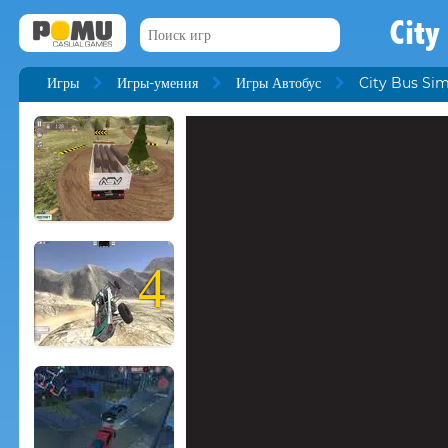
City
Игры
Игры-умения
Игры Автобус
City Bus Sim
4