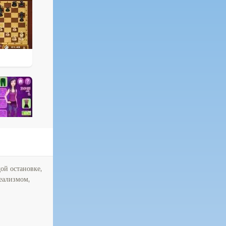
ой остановке,
реализмом,