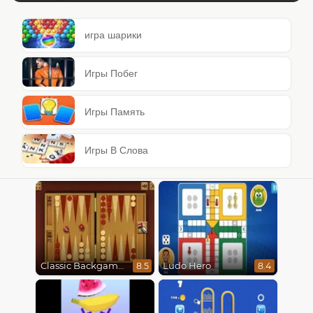
игра шарики
Игры Побег
Игры Память
Игры В Слова
Classic Backgammon
Ludo Hero
8.5
8.4