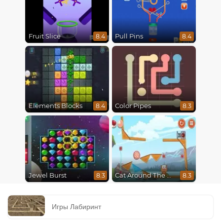
Fruit Slice
Pull Pins
8.4
8.4
Elements Blocks
Color Pipes
8.4
8.3
Jewel Burst
Cat Around The World
8.3
8.3
Игры Лабиринт