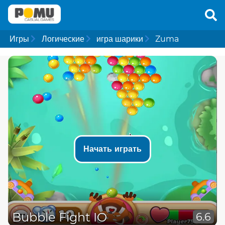
Игры
Логические
игра шарики
Zuma
Начать играть
Bubble Fight IO
6.6