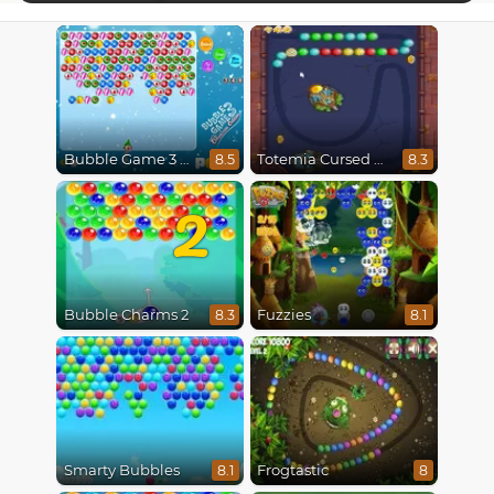
Bubble Game 3 Christmas
Totemia Cursed Marbles
8.5
8.3
2
Bubble Charms 2
Fuzzies
8.3
8.1
Smarty Bubbles
Frogtastic
8.1
8