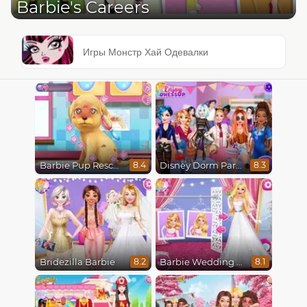
Barbie's Careers
Игры Монстр Хай Одевалки
Barbie Pup Rescue
Disney Dorm Party
8.4
8.3
Bridezilla Barbie
Barbie Wedding Fun
8.2
8.1