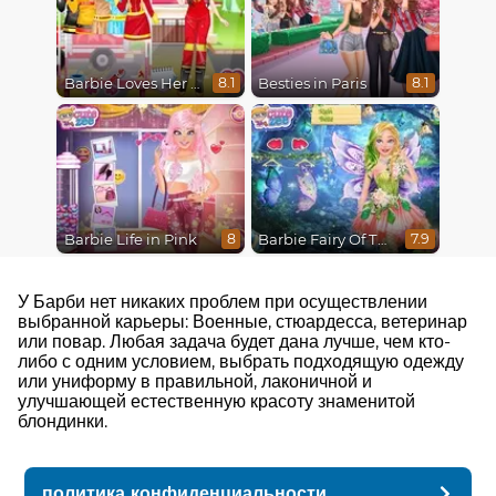
Barbie Loves Her Job
Besties in Paris
8.1
8.1
Barbie Life in Pink
Barbie Fairy Of The Woods
8
7.9
У Барби нет никаких проблем при осуществлении
выбранной карьеры: Военные, стюардесса, ветеринар
или повар. Любая задача будет дана лучше, чем кто-
либо с одним условием, выбрать подходящую одежду
или униформу в правильной, лаконичной и
улучшающей естественную красоту знаменитой
блондинки.
политика конфиденциальности