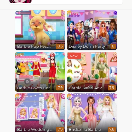
Barbie Pup Rescue
Disney Dorm Party
8.3
8
Barbie Loves Her Job
Barbie Safari Adventure
7.9
7.9
Barbie Wedding Fun
Bridezilla Barbie
7.9
7.8