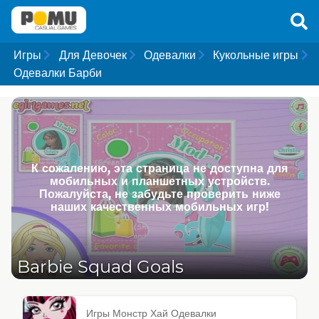
Игры
Для Девочек
Одевалки
Кукольные игры
Одевалки Барби
К сожалению, эта страница не доступна для
мобильных и планшетных устройств.
Пожалуйста, не забудьте проверить ниже
наших качественных мобильных игр!
Barbie Squad Goals
Игры Монстр Хай Одевалки