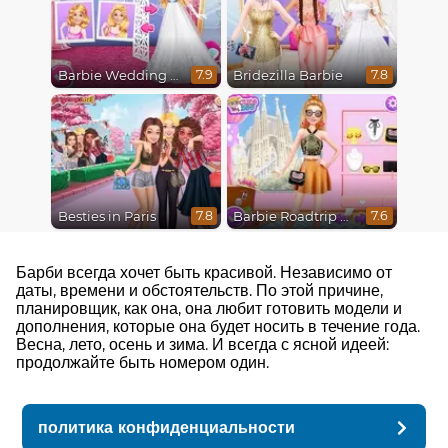
Barbie Wedding Fun
Bridezilla Barbie
7.9
7.8
Besties in Paris
Barbie Roadtrip Adventure
7.8
7.6
Барби всегда хочет быть красивой. Независимо от
даты, времени и обстоятельств. По этой причине,
планировщик, как она, она любит готовить модели и
дополнения, которые она будет носить в течение года.
Весна, лето, осень и зима. И всегда с ясной идеей:
продолжайте быть номером один.
политика конфиденциальности