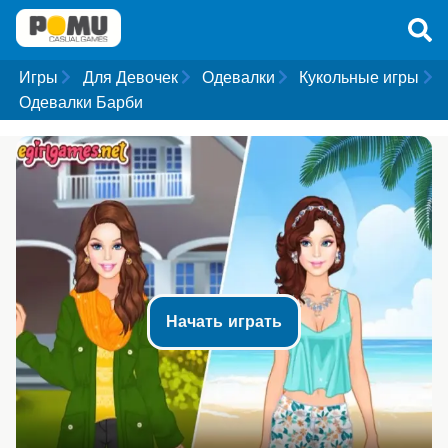
Игры
Для Девочек
Одевалки
Кукольные игры
Одевалки Барби
Начать играть