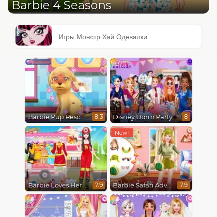
Barbie 4 Seasons
Игры Монстр Хай Одевалки
Barbie Pup Rescue
Disney Dorm Party
8.3
8
Barbie Loves Her Job
Barbie Safari Adventure
7.9
7.9