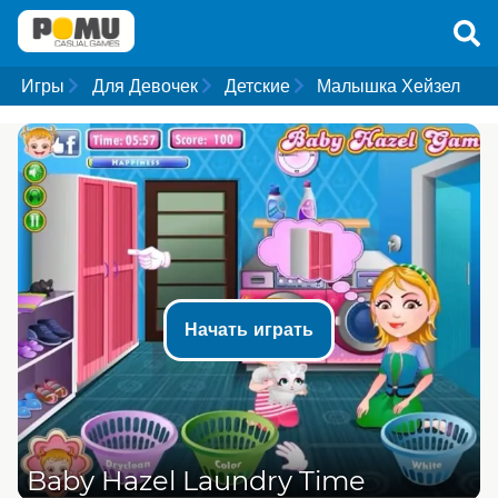
Игры
Для Девочек
Детские
Малышка Хейзел
Начать играть
Baby Hazel Laundry Time