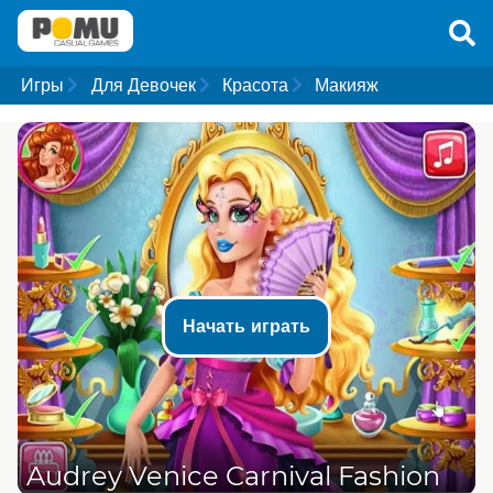
Игры
Для Девочек
Красота
Макияж
Начать играть
Audrey Venice Carnival Fashion