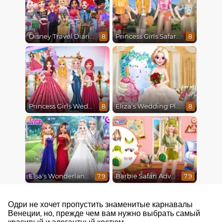
Disney Travel Diaries: City Break
Princess Girls Safari Trip
8
8
Princess Girls Wedding Trip
Eliza's Wedding Planner
8
8
Elsa's Wonderland Wedding
Barbie Safari Adventure
7.9
7.9
Одри не хочет пропустить знаменитые карнавалы
Венеции, но, прежде чем вам нужно выбрать самый