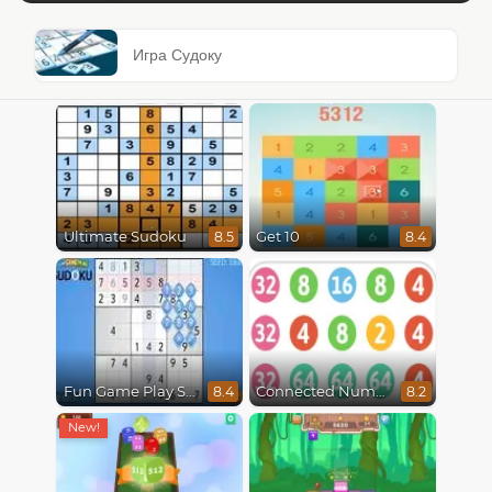
Игра Судоку
Ultimate Sudoku
Get 10
8.5
8.4
Fun Game Play Sudoku
Connected Numbers
8.4
8.2