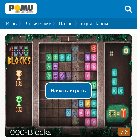
Игры
Логические
Пазлы
игры Пазлы
Начать играть
1000-Blocks
7.6