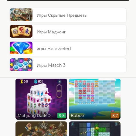
Игры Скрытые Предметы
Игры Маджонг
игры Bejeweled
Игры Match 3
Mahjong Dark Dimensions
Baboo
9.8
8.7