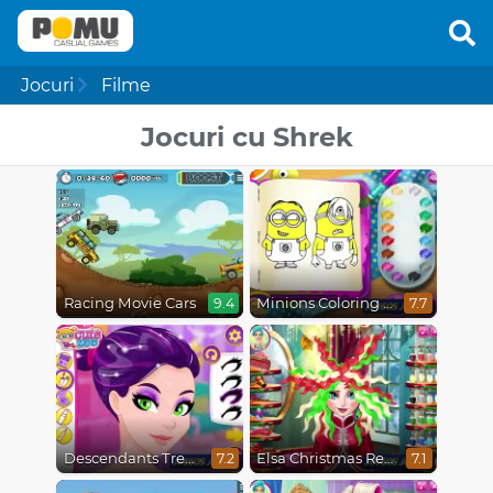
Jocuri
Filme
Jocuri cu Shrek
Racing Movie Cars
Minions Coloring Book
9.4
7.7
Descendants Trendsetters
Elsa Christmas Real Haircuts
7.2
7.1