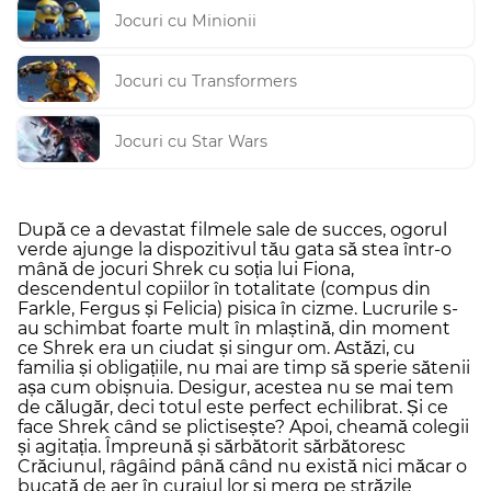
Jocuri cu Minionii
Jocuri cu Transformers
Jocuri cu Star Wars
După ce a devastat filmele sale de succes, ogorul
verde ajunge la dispozitivul tău gata să stea într-o
mână de jocuri Shrek cu soția lui Fiona,
descendentul copiilor în totalitate (compus din
Farkle, Fergus și Felicia) pisica în cizme. Lucrurile s-
au schimbat foarte mult în mlaștină, din moment
ce Shrek era un ciudat și singur om. Astăzi, cu
familia și obligațiile, nu mai are timp să sperie sătenii
așa cum obișnuia. Desigur, acestea nu se mai tem
de călugăr, deci totul este perfect echilibrat. Și ce
face Shrek când se plictisește? Apoi, cheamă colegii
și agitația. Împreună și sărbătorit sărbătoresc
Crăciunul, râgâind până când nu există nici măcar o
bucată de aer în curajul lor și merg pe străzile