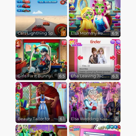
Cars Lightning Speed
Elsa Mommy Real Makeover
7
6.9
Girls Fix It Bunny Car
Elsa Leaving Jack Frost
6.5
6.3
Beauty Tailor for Beast
Elsa Wedding Kiss
6.1
6