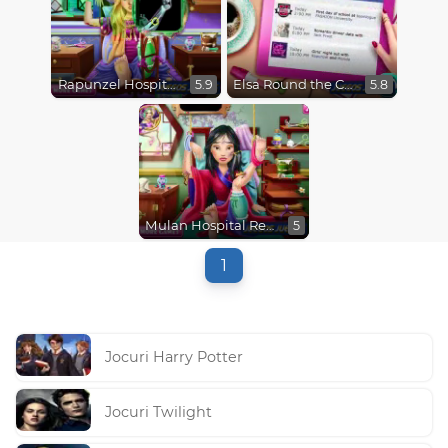
Rapunzel Hospital Recovery
Elsa Round the Clock Fashionista
5.9
5.8
Mulan Hospital Recovery
5
1
Jocuri Harry Potter
Jocuri Twilight