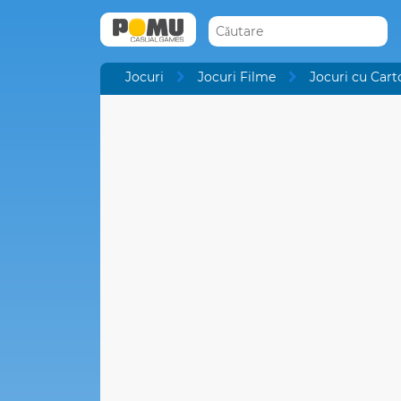
Jocuri
Jocuri Filme
Jocuri cu Car