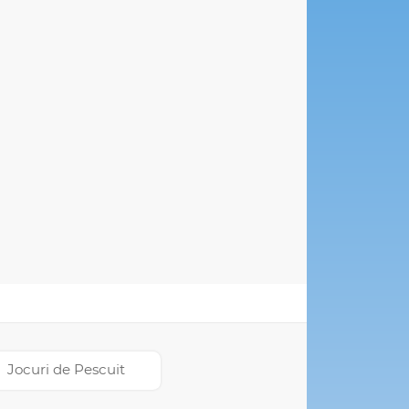
Jocuri de Pescuit