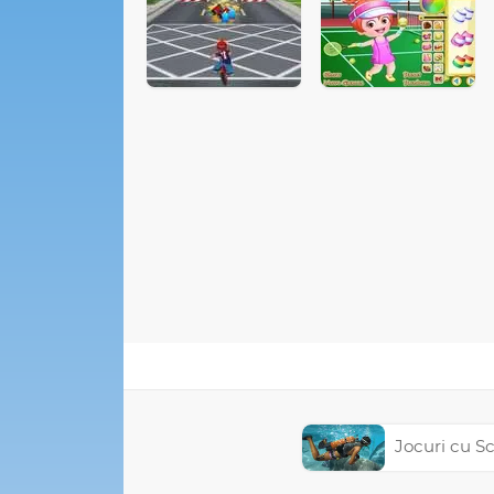
Jocuri cu S