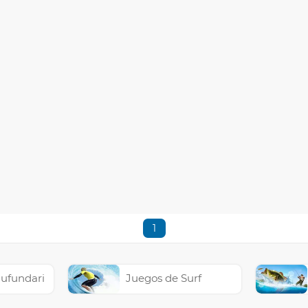
1
cufundari
Juegos de Surf