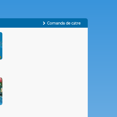
Comanda de către