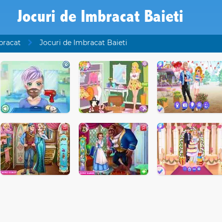
Jocuri de Imbracat Baieti
bracat
Jocuri de Imbracat Baieti