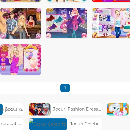
1
Jocuri Îmbracă pentru podium
Jocuri Fashion Dress Up
cat Printese
Jocuri Celebrity