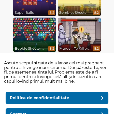
Super Balls
Zombies Shooter
8.2
8.2
Bubble Shooter World Cup
Murder : To Kill or Not to Kill
8.2
8.2
Ascute scopul și gata de a lansa cel mai pregnant
pentru a învinge inamicii arme. Dar păzește-te, vei
fi, de asemenea, ținta lui. Problema este de a fi
primul pentru a învinge celălalt și în cazul în care
capul lovind primul, mult mai bine.
Politica de confidentialitate