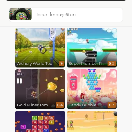
Jocuri Împuşcături
Archery World Tour
Super Plumber Run
9
8.5
Gold Miner Tom
Candy Bubble
8.4
8.3