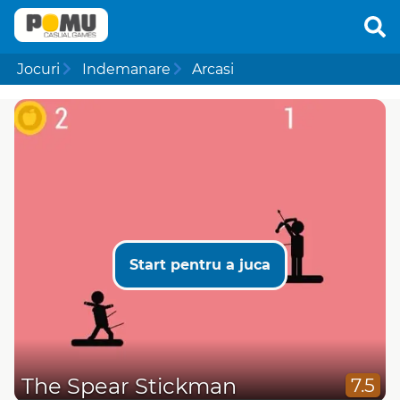
Jocuri
Indemanare
Arcasi
Start pentru a juca
The Spear Stickman
7.5