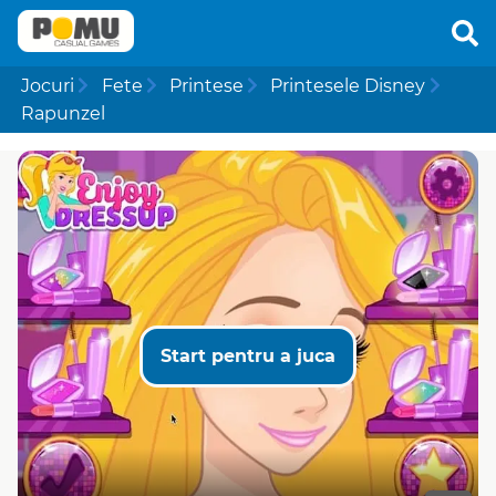
Jocuri
Fete
Printese
Printesele Disney
Rapunzel
Start pentru a juca