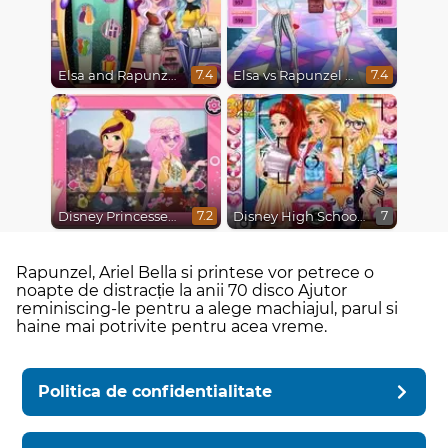
Elsa and Rapunzel Future Fashion
Elsa vs Rapunzel Fashion Game
7.4
7.4
Disney Princesses : Boho vs Edgy
Disney High School Love
7.2
7
Rapunzel, Ariel Bella si printese vor petrece o
noapte de distracție la anii 70 disco Ajutor
reminiscing-le pentru a alege machiajul, parul si
haine mai potrivite pentru acea vreme.
Politica de confidentialitate