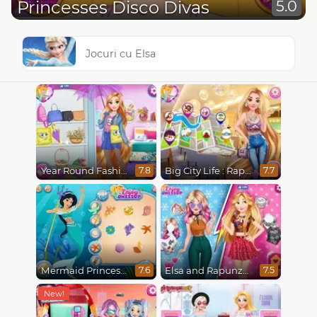
Princesses Disco Divas
5.0
Jocuri cu Elsa
Year Round Fashionista Rapunzel
Big City Life : Rapunzel
7.8
7.7
Mermaid Princesses
Elsa and Rapunzel Princess Rivalry
7.6
7.5