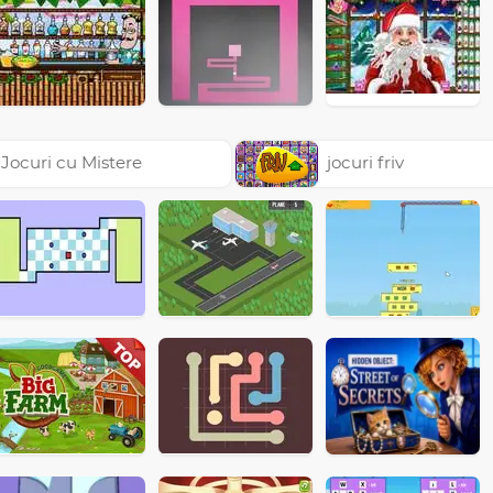
Jocuri cu Mistere
jocuri friv