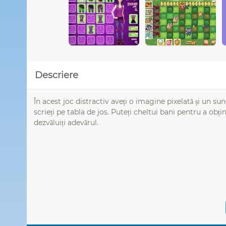
Descriere
În acest joc distractiv aveți o imagine pixelată și un sune
scrieți pe tabla de jos. Puteți cheltui bani pentru a obți
dezvăluiți adevărul.