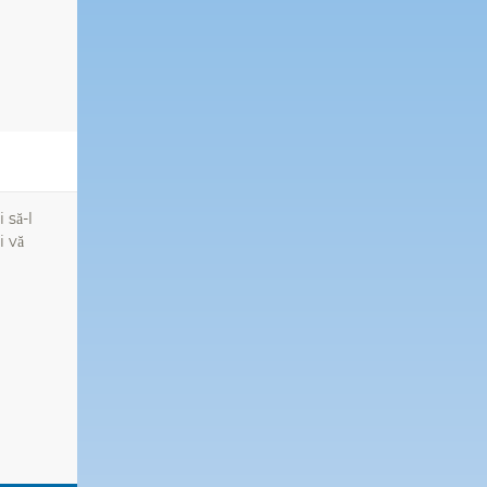
 să-l
i vă