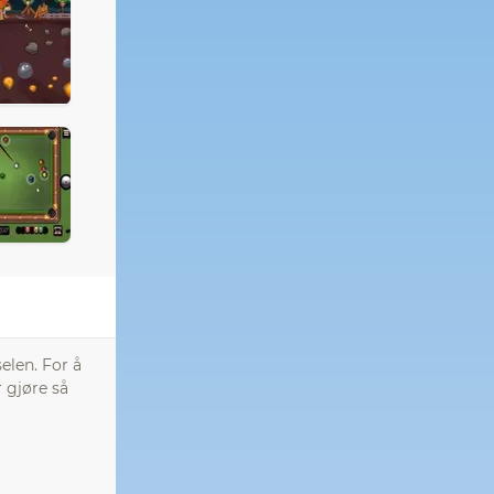
elen. For å
 gjøre så