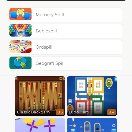
Memory Spill
Boblespill
Ordspill
Geografi Spill
Classic Backgammon
Ludo Hero
8.5
8.4