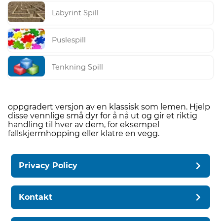
Labyrint Spill
Puslespill
Tenkning Spill
oppgradert versjon av en klassisk som lemen. Hjelp
disse vennlige små dyr for å nå ut og gir et riktig
handling til hver av dem, for eksempel
fallskjermhopping eller klatre en vegg.
Privacy Policy
Kontakt