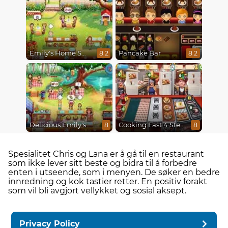
Emily's Home Sweet Home
Pancake Bar
8.2
8.2
Delicious Emily's Hopes And Fears
Cooking Fast 4 Steak
8
8
Spesialitet Chris og Lana er å gå til en restaurant
som ikke lever sitt beste og bidra til å forbedre
enten i utseende, som i menyen. De søker en bedre
innredning og kok tastier retter. En positiv forakt
som vil bli avgjort vellykket og sosial aksept.
Privacy Policy