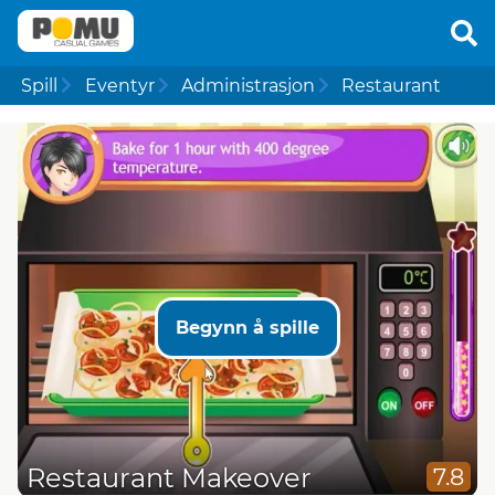
Spill
Eventyr
Administrasjon
Restaurant
Begynn å spille
Restaurant Makeover
7.8