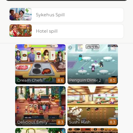
Sykehus Spill
Hotel spill
Dream Chefs
Penguin Diner 2
8.6
8.5
Delicious Emily New Beginning
Sushi Rush
8.3
8.3