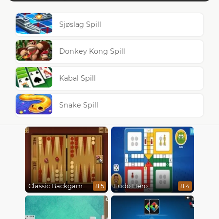
Sjøslag Spill
Donkey Kong Spill
Kabal Spill
Snake Spill
Classic Backgammon
Ludo Hero
8.5
8.4