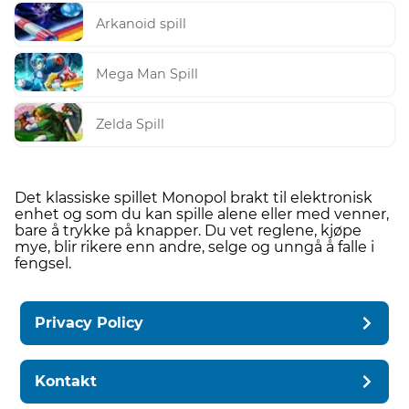
Arkanoid spill
Mega Man Spill
Zelda Spill
Det klassiske spillet Monopol brakt til elektronisk
enhet og som du kan spille alene eller med venner,
bare å trykke på knapper. Du vet reglene, kjøpe
mye, blir rikere enn andre, selge og unngå å falle i
fengsel.
Privacy Policy
Kontakt