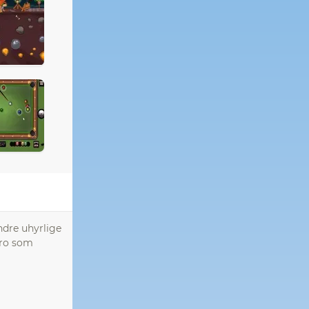
ndre uhyrlige
oro som