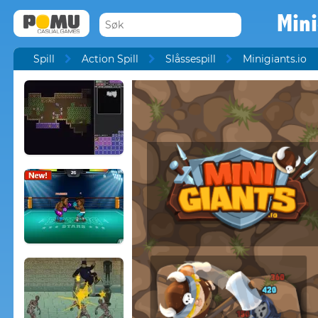
Mini
Spill
Action Spill
Slåssespill
Minigiants.io