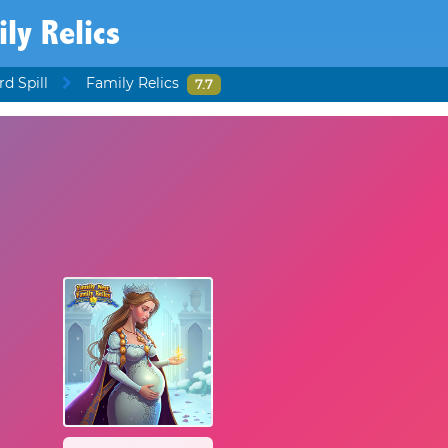
ly Relics
d Spill
Family Relics
7.7