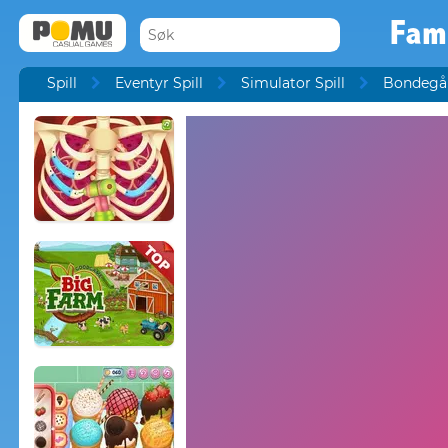
Fami
Spill
Eventyr Spill
Simulator Spill
Bondegår