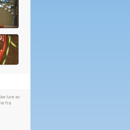
ke lure av
ne fra