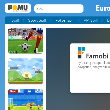
Eur
Spill
Sport Spill
Fotballspill
VM Spill
E