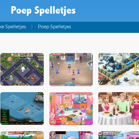
Poep Spelletjes
e Spelletjes
Poep Spelletjes