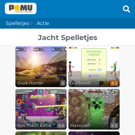
Spelletjes
Actie
Jacht Spelletjes
Duck Hunter
Gunblood
6
8.3
Epic Robot Battle
Mazecraft
6.6
6.5