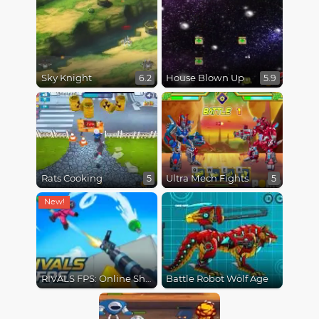
Sky Knight
House Blown Up
6.2
5.9
Rats Cooking
Ultra Mech Fights
5
5
RIVALS FPS: Online Shooter
Battle Robot Wolf Age