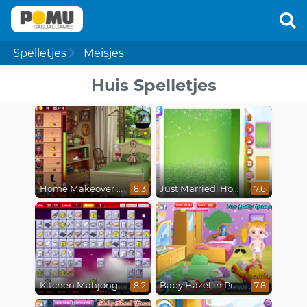
Spelletjes
Meisjes
Huis Spelletjes
Home Makeover Hidden Object
Just Married! Home Deco
8.3
7.6
Kitchen Mahjong
Baby Hazel in Preschool
8.2
7.8