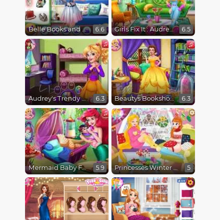
Belle Books and Fashion
Girls Fix It : Audrey Spring Cleaning
6.6
6.5
Audrey's Trendy College Room
Beautys Bookshop
6.3
6.3
Mermaid Baby Feeding
Princesses Winter Stories
5.9
5