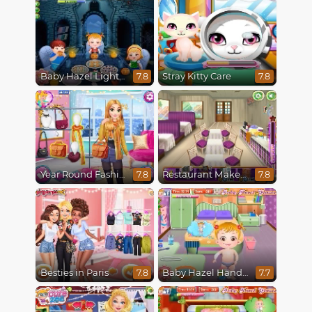
Baby Hazel Lighthouse Adventure
Stray Kitty Care
7.8
7.8
Year Round Fashionista Rapunzel
Restaurant Makeover
7.8
7.8
Besties in Paris
Baby Hazel Hand Fracture
7.8
7.7