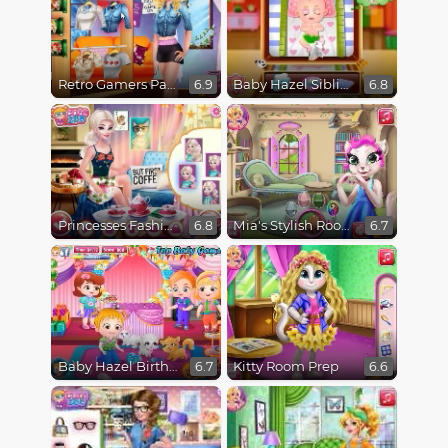
Retro Gamers Party
Baby Hazel Sibling Surprise
6.9
6.8
Princesses Fashion Over Coffee
Mia's Stylish Room
6.8
6.7
Baby Hazel Birthday Surprise
Kitty Room Prep
6.7
6.6