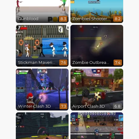
Gunblood
Zombies Shooter
8.3
8.2
Stickman Maverick: Bad Boys Killer
Zombie Outbreak Arena
7.6
7.4
Winter Clash 3D
Airport Clash 3D
7.3
6.8