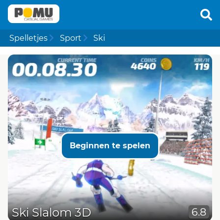
Spelletjes
Sport
Ski
Beginnen te spelen
Ski Slalom 3D
6.8