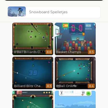
Snowboard Spelletjes
8 Ball Billiards Classic
Basket Champs
8.6
8.5
Billiard Blitz Challenge
8 Ball Online
8.5
8.4