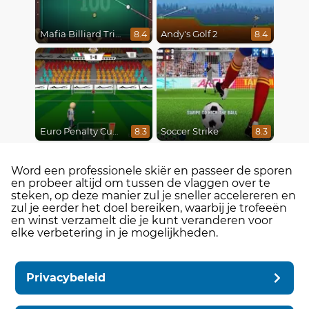
Mafia Billiard Tricks
Andy's Golf 2
8.4
8.4
Euro Penalty Cup 2021
Soccer Strike
8.3
8.3
Word een professionele skiër en passeer de sporen
en probeer altijd om tussen de vlaggen over te
steken, op deze manier zul je sneller accelereren en
zul je eerder het doel bereiken, waarbij je trofeeën
en winst verzamelt die je kunt veranderen voor
elke verbetering in je mogelijkheden.
Privacybeleid