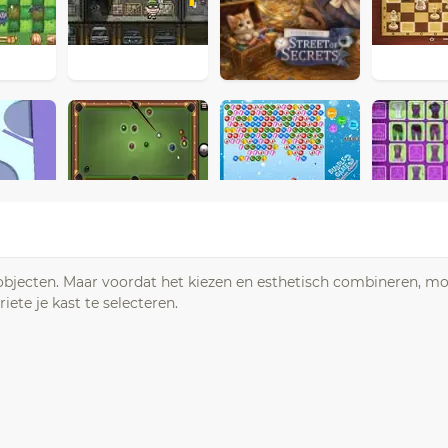
 objecten. Maar voordat het kiezen en esthetisch combineren, moe
iete je kast te selecteren.