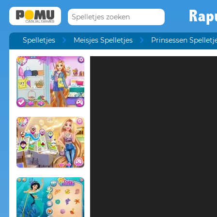
Rapu
Spelletjes
Meisjes Spelletjes
Prinsessen Spelletj