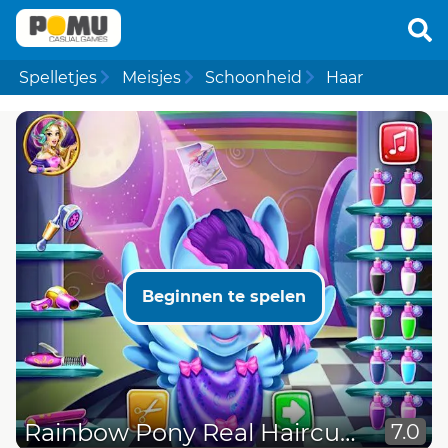
Spelletjes
Meisjes
Schoonheid
Haar
Beginnen te spelen
Rainbow Pony Real Haircuts
7.0