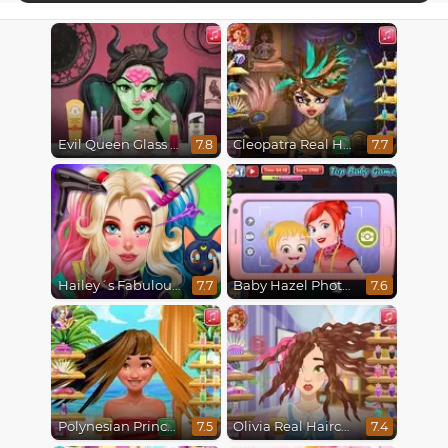
Evil Queen Glass Skin Routine #Influencer
Cleopatra Real Haircuts
7.8
7.7
Hailey´s Fabulous Hairstyle Challenge
Baby Hazel Photoshoot
7.7
7.6
Polynesian Princess Real Haircuts
Olivia Real Haircuts
7.5
7.4