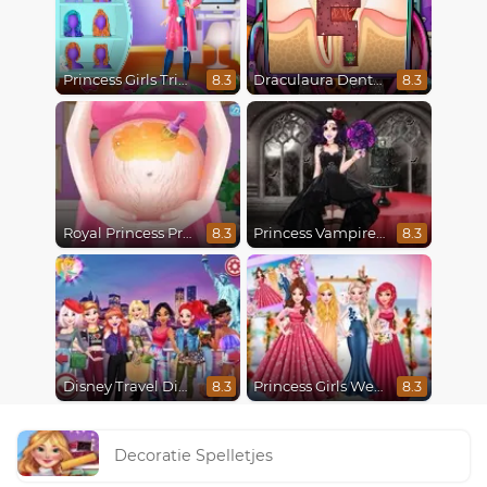
Princess Girls Trip To Aspen
Draculaura Dentist
8.3
8.3
Royal Princess Pregnant
Princess Vampire Wedding Makeover
8.3
8.3
Disney Travel Diaries: City Break
Princess Girls Wedding Trip
8.3
8.3
Decoratie Spelletjes