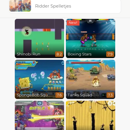
Ridder Spelletjes
Shinobi Run
Boxing Stars
8.2
7.9
SpongeBob SquarePants : Monster Island Adventures
Tanks Squad
7.6
7.3