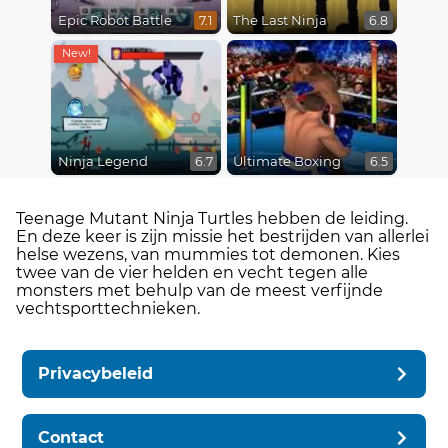
Epic Robot Battle
The Last Ninja
7.1
6.8
Ninja Legend
Ultimate Boxing
6.7
6.5
Teenage Mutant Ninja Turtles hebben de leiding.
En deze keer is zijn missie het bestrijden van allerlei
helse wezens, van mummies tot demonen. Kies
twee van de vier helden en vecht tegen alle
monsters met behulp van de meest verfijnde
vechtsporttechnieken.
Privacybeleid
Contact