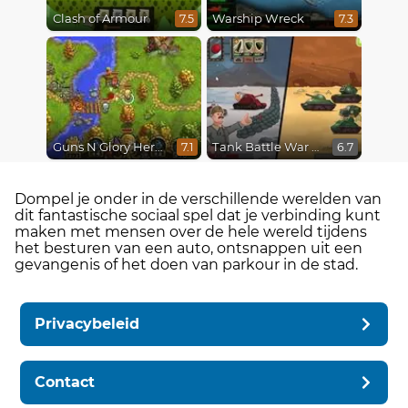
Clash of Armour
Warship Wreck
7.5
7.3
Guns N Glory Heroes
Tank Battle War Commander
7.1
6.7
Dompel je onder in de verschillende werelden van
dit fantastische sociaal spel dat je verbinding kunt
maken met mensen over de hele wereld tijdens
het besturen van een auto, ontsnappen uit een
gevangenis of het doen van parkour in de stad.
Privacybeleid
Contact