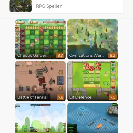
RPG Spellen
Chaotic Garden
Civilizations Wars Master Edition
8.9
8.2
Battle of Tanks
Elf Defence
7.8
7.6