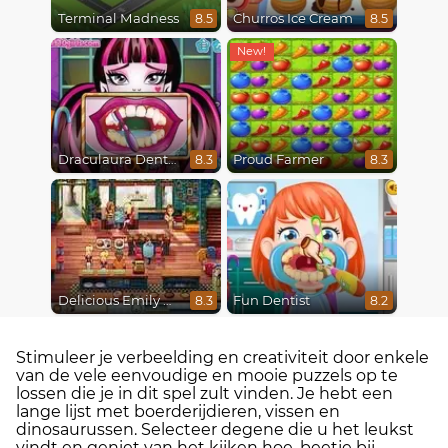
Terminal Madness
Churros Ice Cream
8.5
8.5
Draculaura Dentist
Proud Farmer
8.3
8.3
Delicious Emily New Beginning
Fun Dentist
8.3
8.2
Stimuleer je verbeelding en creativiteit door enkele
van de vele eenvoudige en mooie puzzels op te
lossen die je in dit spel zult vinden. Je hebt een
lange lijst met boerderijdieren, vissen en
dinosaurussen. Selecteer degene die u het leukst
vindt en geniet van het kijken hoe, beetje bij