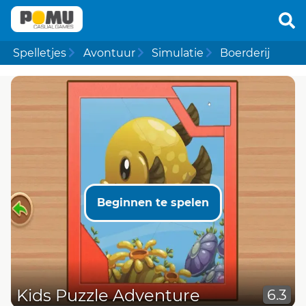
Spelletjes
Avontuur
Simulatie
Boerderij
Beginnen te spelen
Kids Puzzle Adventure
6.3