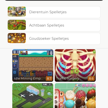
Dierentuin Spelletjes
Achtbaan Spelletjes
Goudzoeker Spelletjes
Idle Mining Empire
Traffic Surgery
8.7
8.6