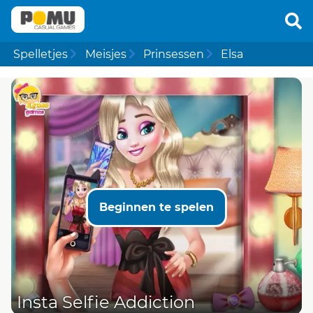
Spelletjes
Meisjes
Prinsessen
Elsa
Beginnen te spelen
Insta Selfie Addiction