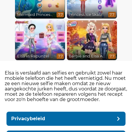
Mermaid Princesses
Princess Ice Skating Adventure
7.7
7.7
Elsa vs Rapunzel Fashion Game
Barbie and Elsa Autumn Patterns
7.7
7.7
Elsa is verslaafd aan selfies en gebruikt zowel haar
mobiele telefoon die het heeft vernietigd. Nu moet
ze een nieuwe selfie maken omdat ze nieuw
aangekochte jurken heeft, dus voordat ze doorgaat,
moet ze de telefoon repareren volgens het recept
voor zo'n behoefte van de grootmoeder.
Privacybeleid