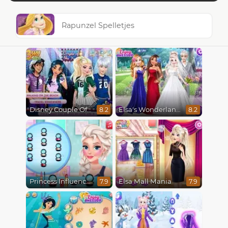
Rapunzel Spelletjes
Disney Couple Of The Year
Elsa's Wonderland Wedding
8.2
8.2
Princess Influencer Winter Wonderland
Elsa Mall Mania
7.9
7.9