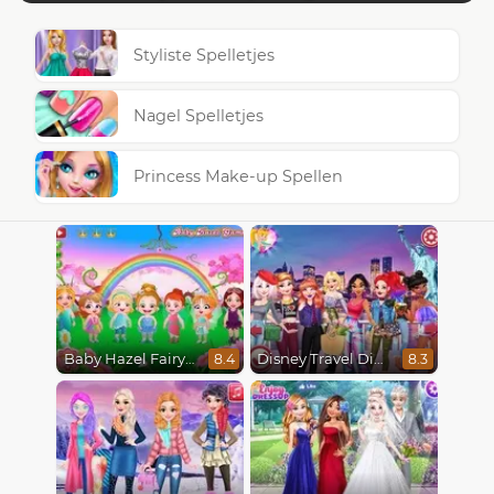
Styliste Spelletjes
Nagel Spelletjes
Princess Make-up Spellen
Baby Hazel Fairyland Ballet
Disney Travel Diaries: City Break
8.4
8.3