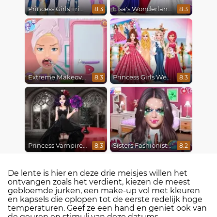
Princess Girls Trip To Aspen
Elsa's Wonderland Wedding
8.3
8.3
Extreme Makeover
Princess Girls Wedding Trip
8.3
8.3
Princess Vampire Wedding Makeover
Sisters Fashionista Makeup
8.3
8.2
De lente is hier en deze drie meisjes willen het
ontvangen zoals het verdient, kiezen de meest
gebloemde jurken, een make-up vol met kleuren
en kapsels die oplopen tot de eerste redelijk hoge
temperaturen. Geef ze een hand en geniet ook van
de geuren en stimuli van deze datums.