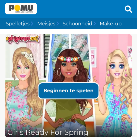
Spelletjes
Meisjes
Schoonheid
Make-up
Beginnen te spelen
Girls Ready For Spring