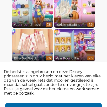
Year Round Fashionista Rapunzel
Barbie Roadtrip Adventure
7.8
7.6
Ellie Get Ready With Me 2
Year Round Fashionista Belle
7.6
7.6
De herfst is aangebroken en deze Disney-
prinsessen zijn druk bezig met het kiezen van elke
dag van de week. Iets dat mooi en gestileerd is,
maar dat schuil gaat zonder te omvangrijk te zijn.
Pas al je gevoel voor esthetiek toe en werk samen
met de oorzaak.