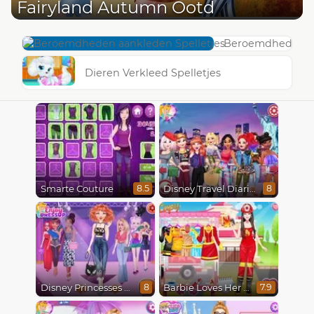
Fairyland Autumn Ootd
Beroemdheden aa
Dieren Verkleed Spelletjes
Smarte Couture
Disney Travel Diaries: City Break
8.5
8
Disney Princesses Runway Show
Barbie Loves Her Job
8
7.9