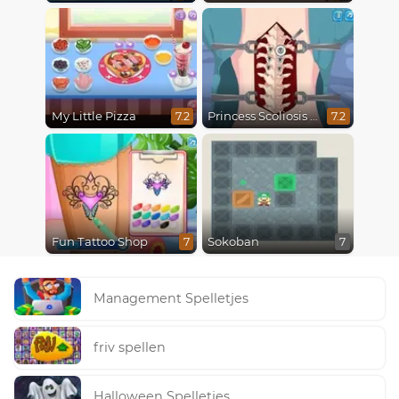
My Little Pizza
Princess Scoliosis Surgery
7.2
7.2
Fun Tattoo Shop
Sokoban
7
7
Management Spelletjes
friv spellen
Halloween Spelletjes