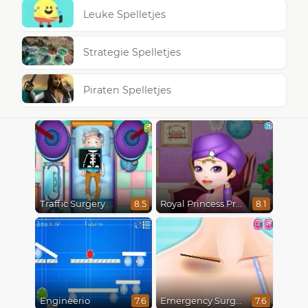
Leuke Spelletjes
Strategie Spelletjes
Piraten Spelletjes
Traffic Surgery
Royal Princess Pregnant
8.5
8.1
Engineerio
Emergency Surgery
7.6
7.6