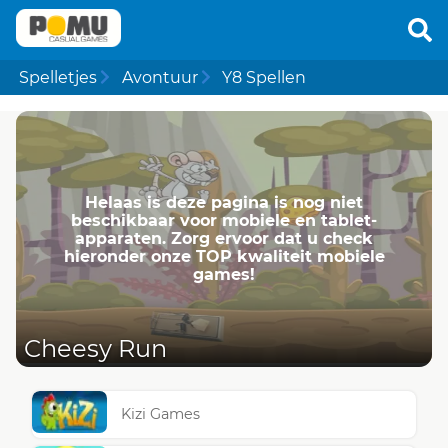
Spelletjes
Avontuur
Y8 Spellen
Helaas is deze pagina is nog niet
beschikbaar voor mobiele en tablet-
apparaten. Zorg ervoor dat u check
hieronder onze TOP kwaliteit mobiele
games!
Cheesy Run
Kizi Games