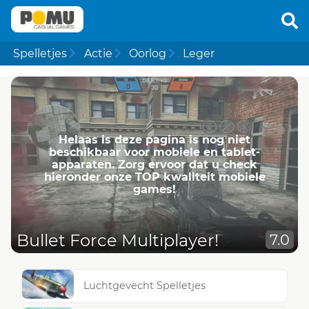
Spelletjes
Actie
Oorlog
Leger
Helaas is deze pagina is nog niet
beschikbaar voor mobiele en tablet-
apparaten. Zorg ervoor dat u check
hieronder onze TOP kwaliteit mobiele
games!
Bullet Force Multiplayer!
7.0
Luchtgevecht Spelletjes