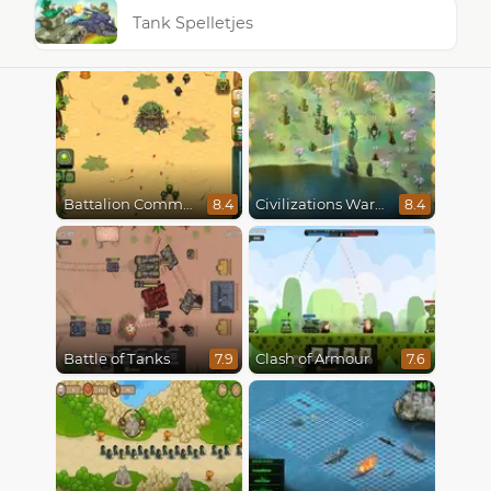
Tank Spelletjes
Battalion Commander
Civilizations Wars Master Edition
8.4
8.4
Battle of Tanks
Clash of Armour
7.9
7.6