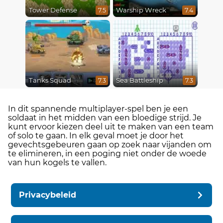
Tower Defense
Warship Wreck
7.5
7.4
Tanks Squad
Sea Battleship
7.3
7.3
In dit spannende multiplayer-spel ben je een
soldaat in het midden van een bloedige strijd. Je
kunt ervoor kiezen deel uit te maken van een team
of solo te gaan. In elk geval moet je door het
gevechtsgebeuren gaan op zoek naar vijanden om
te elimineren, in een poging niet onder de woede
van hun kogels te vallen.
Privacybeleid