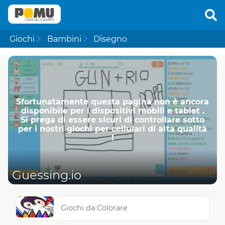
Giochi
Bambini
Disegno
Sfortunatamente questa pagina non è ancora
disponibile per i dispositivi mobili e tablet .
Si prega di essere sicuri di controllare sotto
per i nostri giochi per cellulari di alta qualità
!
Guessing.io
Giochi da Colorare