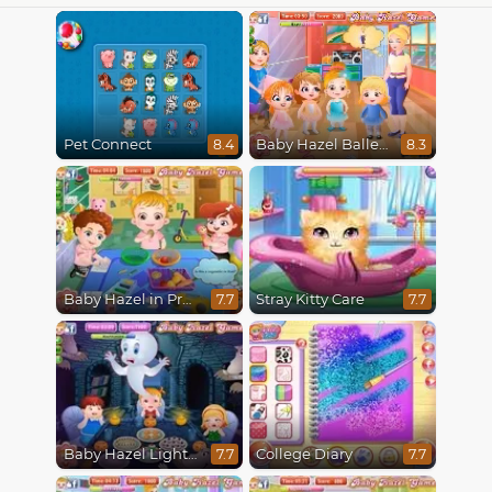
Pet Connect
Baby Hazel Ballerina Dance
8.4
8.3
Baby Hazel in Preschool
Stray Kitty Care
7.7
7.7
Baby Hazel Lighthouse Adventure
College Diary
7.7
7.7