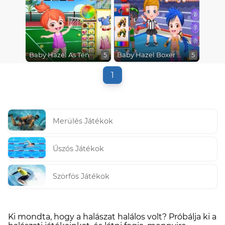
Baby Hazel As Tennis Dressup
Baby Hazel Boxer Dressup
5
5
1
Merülés Játékok
Úszós Játékok
Szörfös Játékok
Ki mondta, hogy a halászat halálos volt? Próbálja ki a