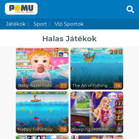
Játékok
Sport
Vízi Sportok
Halas Játékok
Baby Hazel Fishing Time
The Art of Fishing
7.7
7.6
Happy Fisherboy
Sleeping Princess Swimming Pool
7.6
5