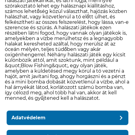
halászati ​​játékainkat, és látni fogja, mennyire
szórakoztató lehet egy halásznapi kiállításhoz,
számos lehetőség közül választhat, hajózás közben
halászhat, vagy közvetlenül a tó előtt ülhet, és
felkészítheti az összes felszerelést, hogy lássa, van-e
szerencse és szúrás. A halászati ​​játékok ezen
részében látni fogod, hogy vannak olyan játékok is,
amelyekben a vízbe merülhetsz és a legnagyobb
halakat keresheted azáltal, hogy merülsz át az
óceán mélyén, teljes tüdőben vagy akár
oxigénhengerrel. Néhány halászati ​​játék egy kicsit
különbözik attól, amit szoktunk, mint például a
&quot;Blow Fishing&quot;, egy olyan játék,
amelyben a küldetésed megy körül a tó vezetni a
hajót, amit javítani fog, ahogy horgászni és a pénzt
és a mini bomba dobását közvetlenül a vízbe, ahol a
hal árnyékát látod, korlátozott számú bomba van,
így célozd meg, ahol több hal van, akkor át kell
menned, és gyűjtened kell a halászatot.
Adatvédelem