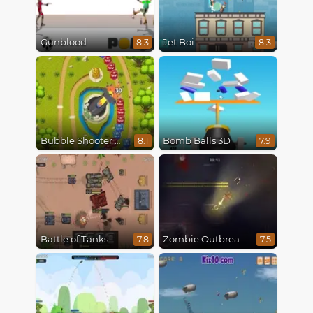
Gunblood
Jet Boi
8.3
8.3
Bubble Shooter Online
Bomb Balls 3D
8.1
7.9
Battle of Tanks
Zombie Outbreak Arena
7.8
7.5